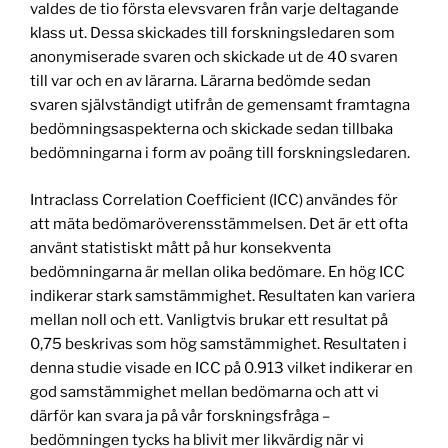
valdes de tio första elevsvaren från varje deltagande
klass ut. Dessa skickades till forskningsledaren som
anonymiserade svaren och skickade ut de 40 svaren
till var och en av lärarna. Lärarna bedömde sedan
svaren självständigt utifrån de gemensamt framtagna
bedömningsaspekterna och skickade sedan tillbaka
bedömningarna i form av poäng till forskningsledaren.
Intraclass Correlation Coefficient (ICC) användes för
att mäta bedömaröverensstämmelsen. Det är ett ofta
använt statistiskt mått på hur konsekventa
bedömningarna är mellan olika bedömare. En hög ICC
indikerar stark samstämmighet. Resultaten kan variera
mellan noll och ett. Vanligtvis brukar ett resultat på
0,75 beskrivas som hög samstämmighet. Resultaten i
denna studie visade en ICC på 0.913 vilket indikerar en
god samstämmighet mellan bedömarna och att vi
därför kan svara ja på vår forskningsfråga –
bedömningen tycks ha blivit mer likvärdig när vi