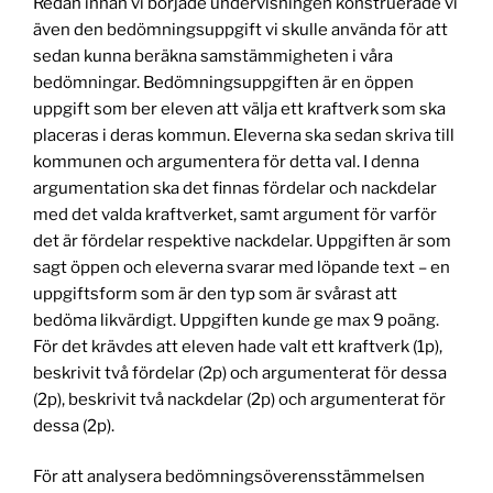
Redan innan vi började undervisningen konstruerade vi
även den bedömningsuppgift vi skulle använda för att
sedan kunna beräkna samstämmigheten i våra
bedömningar. Bedömningsuppgiften är en öppen
uppgift som ber eleven att välja ett kraftverk som ska
placeras i deras kommun. Eleverna ska sedan skriva till
kommunen och argumentera för detta val. I denna
argumentation ska det finnas fördelar och nackdelar
med det valda kraftverket, samt argument för varför
det är fördelar respektive nackdelar. Uppgiften är som
sagt öppen och eleverna svarar med löpande text – en
uppgiftsform som är den typ som är svårast att
bedöma likvärdigt. Uppgiften kunde ge max 9 poäng.
För det krävdes att eleven hade valt ett kraftverk (1p),
beskrivit två fördelar (2p) och argumenterat för dessa
(2p), beskrivit två nackdelar (2p) och argumenterat för
dessa (2p).
För att analysera bedömningsöverensstämmelsen