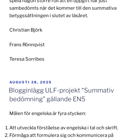
spela någon större roll att en uppgift har just
sambedömts när det kommer till den summativa
betygssättningen i slutet av läsåret.
Christian Björk
Frans Rönnqvist
Teresa Sorribes
PUBLICERAT
AUGUSTI 28, 2025
Blogginlägg ULF-projekt “Summativ
bedömning” gällande EN5
Målen för engelska är fyra stycken:
Att utveckla förståelse av engelska i tal och skrift.
Förmåga att formulera sig och kommunicera på