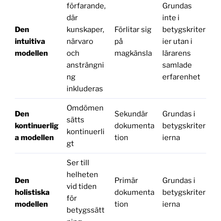
förfarande,
Grundas
där
inte i
Den
kunskaper,
Förlitar sig
betygskriter
intuitiva
närvaro
på
ier utan i
modellen
och
magkänsla
lärarens
ansträngni
samlade
ng
erfarenhet
inkluderas
Omdömen
Den
Sekundär
Grundas i
sätts
kontinuerlig
dokumenta
betygskriter
kontinuerli
a modellen
tion
ierna
gt
Ser till
helheten
Den
Primär
Grundas i
vid tiden
holistiska
dokumenta
betygskriter
för
modellen
tion
ierna
betygssätt