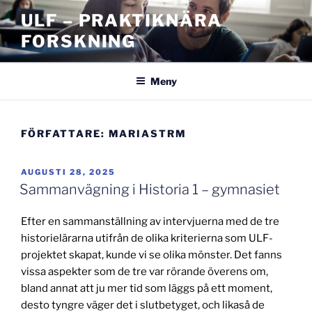
Hoppa
ULF – PRAKTIKNÄRA
till
FORSKNING
innehåll
Meny
FÖRFATTARE:
MARIASTRM
PUBLICERAT
AUGUSTI 28, 2025
Sammanvägning i Historia 1 – gymnasiet
Efter en sammanställning av intervjuerna med de tre
historielärarna utifrån de olika kriterierna som ULF-
projektet skapat, kunde vi se olika mönster. Det fanns
vissa aspekter som de tre var rörande överens om,
bland annat att ju mer tid som läggs på ett moment,
desto tyngre väger det i slutbetyget, och likaså de