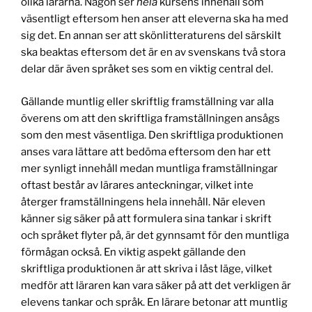
olika lärarna. Någon ser
hela
kursens innehåll som
väsentligt eftersom hen anser att eleverna ska ha med
sig det. En annan ser att skönlitteraturens del särskilt
ska beaktas eftersom det är en av svenskans två stora
delar där även språket ses som en viktig central del.
Gällande muntlig eller skriftlig framställning var alla
överens om att den skriftliga framställningen ansågs
som den mest väsentliga. Den skriftliga produktionen
anses vara lättare att bedöma eftersom den har ett
mer synligt innehåll medan muntliga framställningar
oftast består av lärares anteckningar, vilket inte
återger framställningens hela innehåll. När eleven
känner sig säker på att formulera sina tankar i skrift
och språket flyter på, är det gynnsamt för den muntliga
förmågan också. En viktig aspekt gällande den
skriftliga produktionen är att skriva i låst läge, vilket
medför att läraren kan vara säker på att det verkligen är
elevens tankar och språk. En lärare betonar att muntlig