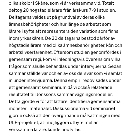
olika skolor i Skåne, som vi är verksamma vid. Totalt
deltog 20 högstadielärare från årskurs 7-9 i studien.
Deltagarna valdes ut på grundval av deras olika
ämnesbehörigheter och hur länge de arbetat som
lärare i syfte att representera den variation som finns
inom yrkeskåren. De 20 deltagarna bestod därför av
högstadielärare med olika ämnesbehörigheter, kön och
arbetslivserfarenhet. Eftersom studien genomfördes i
gemensam regi, kom vi inledningsvis överens om vilka
frågor som skulle behandlas under intervjuerna. Sedan
sammanställde var och en av oss de svar som vi samlat
in under intervjuerna. Denna empiri redovisades under
ett gemensamt seminarium då vi också relaterade
resultatet till Jönssons sammanvägningsmodeller.
Detta gjorde vi för att lättare identifiera gemensamma
mönster i materialet. Diskussionerna vid seminariet
gjorde också att den övergripande målsättningen med
ULF-projektet, att möjliggöra utbyte mellan
verksamma lärare, kunde uppfyllas.