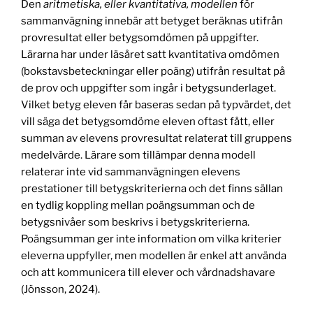
Den
aritmetiska, eller kvantitativa, modellen
för
sammanvägning innebär att betyget beräknas utifrån
provresultat eller betygsomdömen på uppgifter.
Lärarna har under läsåret satt kvantitativa omdömen
(bokstavsbeteckningar eller poäng) utifrån resultat på
de prov och uppgifter som ingår i betygsunderlaget.
Vilket betyg eleven får baseras sedan på typvärdet, det
vill säga det betygsomdöme eleven oftast fått, eller
summan av elevens provresultat relaterat till gruppens
medelvärde. Lärare som tillämpar denna modell
relaterar inte vid sammanvägningen elevens
prestationer till betygskriterierna och det finns sällan
en tydlig koppling mellan poängsumman och de
betygsnivåer som beskrivs i betygskriterierna.
Poängsumman ger inte information om vilka kriterier
eleverna uppfyller, men modellen är enkel att använda
och att kommunicera till elever och vårdnadshavare
(Jönsson, 2024).