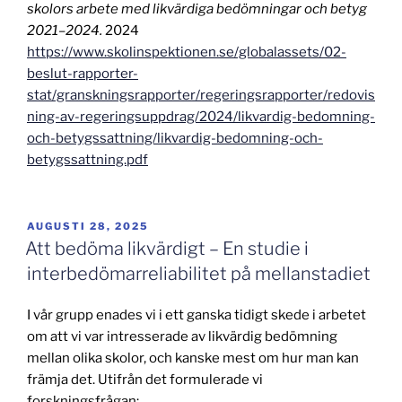
skolors arbete med likvärdiga bedömningar och betyg
2021–2024.
2024
https://www.skolinspektionen.se/globalassets/02-
beslut-rapporter-
stat/granskningsrapporter/regeringsrapporter/redovis
ning-av-regeringsuppdrag/2024/likvardig-bedomning-
och-betygssattning/likvardig-bedomning-och-
betygssattning.pdf
PUBLICERAT
AUGUSTI 28, 2025
Att bedöma likvärdigt – En studie i
interbedömarreliabilitet på mellanstadiet
I vår grupp enades vi i ett ganska tidigt skede i arbetet
om att vi var intresserade av likvärdig bedömning
mellan olika skolor, och kanske mest om hur man kan
främja det. Utifrån det formulerade vi
forskningsfrågan: