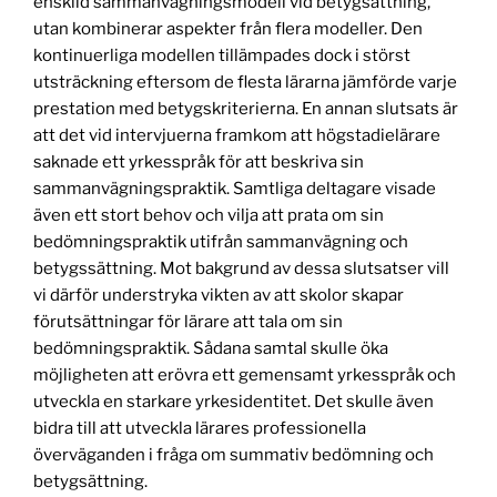
enskild sammanvägningsmodell vid betygsättning,
utan kombinerar aspekter från flera modeller. Den
kontinuerliga modellen tillämpades dock i störst
utsträckning eftersom de flesta lärarna jämförde varje
prestation med betygskriterierna. En annan slutsats är
att det vid intervjuerna framkom att högstadielärare
saknade ett yrkesspråk för att beskriva sin
sammanvägningspraktik. Samtliga deltagare visade
även ett stort behov och vilja att prata om sin
bedömningspraktik utifrån sammanvägning och
betygssättning. Mot bakgrund av dessa slutsatser vill
vi därför understryka vikten av att skolor skapar
förutsättningar för lärare att tala om sin
bedömningspraktik. Sådana samtal skulle öka
möjligheten att erövra ett gemensamt yrkesspråk och
utveckla en starkare yrkesidentitet. Det skulle även
bidra till att utveckla lärares professionella
överväganden i fråga om summativ bedömning och
betygsättning.