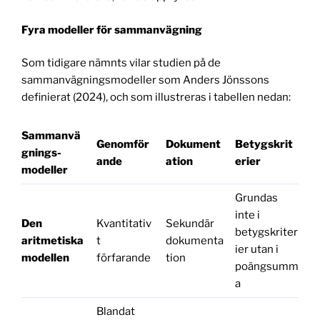
Fyra modeller för sammanvägning
Som tidigare nämnts vilar studien på de
sammanvägningsmodeller som Anders Jönssons
definierat (2024), och som illustreras i tabellen nedan:
Sammanvä
Genomför
Dokument
Betygskrit
gnings-
ande
ation
erier
modeller
Grundas
inte i
Den
Kvantitativ
Sekundär
betygskriter
aritmetiska
t
dokumenta
ier utan i
modellen
förfarande
tion
poängsumm
a
Blandat