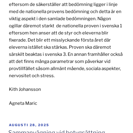
eftersom de säkerställer att bedömning ligger i linje
med de nationella provens bedömning och detta är en
viktig aspekt i den samlade bedömningen. Någon
ogillar däremot starkt de nationella proven i svenska 1
eftersom hen anser att de styr och eleverna blir
fixerade. Det blir ett misslyckande första året där
eleverna istället ska stärkas. Proven ska däremot
särskilt beaktas i svenska 3. En annan framhåller också
att det finns många parametrar som påverkar vid
provtillfället såsom allmänt mående, sociala aspekter,
nervositet och stress.
Kith Johansson
Agneta Maric
PUBLICERAT
AUGUSTI 28, 2025
Sammanvägning vid betygsättning –