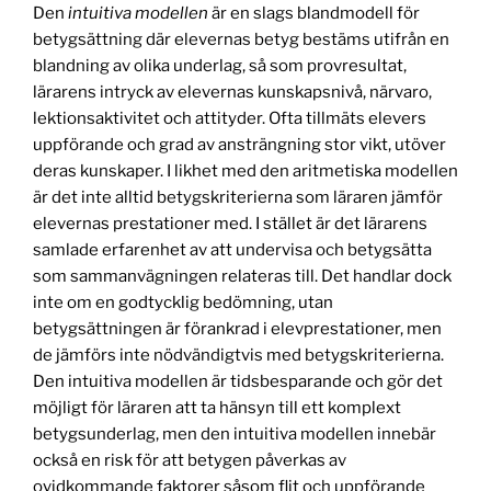
Den
intuitiva modellen
är en slags blandmodell för
betygsättning där elevernas betyg bestäms utifrån en
blandning av olika underlag, så som provresultat,
lärarens intryck av elevernas kunskapsnivå, närvaro,
lektionsaktivitet och attityder. Ofta tillmäts elevers
uppförande och grad av ansträngning stor vikt, utöver
deras kunskaper. I likhet med den aritmetiska modellen
är det inte alltid betygskriterierna som läraren jämför
elevernas prestationer med. I stället är det lärarens
samlade erfarenhet av att undervisa och betygsätta
som sammanvägningen relateras till. Det handlar dock
inte om en godtycklig bedömning, utan
betygsättningen är förankrad i elevprestationer, men
de jämförs inte nödvändigtvis med betygskriterierna.
Den intuitiva modellen är tidsbesparande och gör det
möjligt för läraren att ta hänsyn till ett komplext
betygsunderlag, men den intuitiva modellen innebär
också en risk för att betygen påverkas av
ovidkommande faktorer såsom flit och uppförande