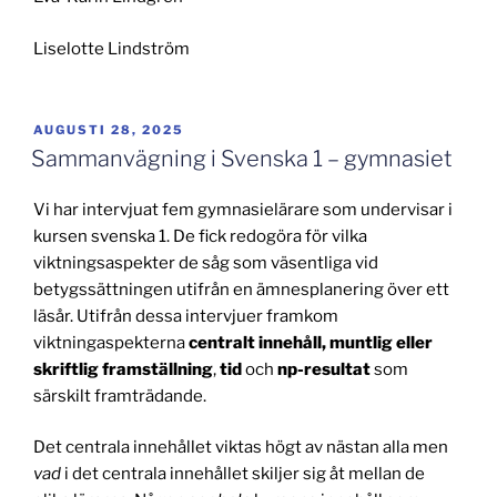
Liselotte Lindström
PUBLICERAT
AUGUSTI 28, 2025
Sammanvägning i Svenska 1 – gymnasiet
Vi har intervjuat fem gymnasielärare som undervisar i
kursen svenska 1. De fick redogöra för vilka
viktningsaspekter de såg som väsentliga vid
betygssättningen utifrån en ämnesplanering över ett
läsår. Utifrån dessa intervjuer framkom
viktningaspekterna
centralt innehåll, muntlig eller
skriftlig framställning
,
tid
och
np-resultat
som
särskilt framträdande.
Det centrala innehållet viktas högt av nästan alla men
vad
i det centrala innehållet skiljer sig åt mellan de