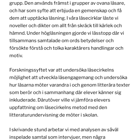
grupp. Den används främst i grupper av ovana läsare,
och har som syfte att erbjuda en gemenskap och få
dem att upptäcka läsning. I våra läsecirklar läste vi
noveller och dikter om allt från skräck till kärlek och
hämnd. Under högläsningen gjorde vi lässtopp där vi
tillsammans samtalade om ords betydelser och
försökte förstå och tolka karaktärers handlingar och
motiv.
Forskningssyftet var att undersöka läsecirkelns
möjlighet att utveckla läsengagemang och undersöka
hur läsarna möter varandra i och genom litterära texter
som berör och i sammanhang där elever känner sig
inkluderade. Därutöver ville vi jämföra elevers
uppfattning om läsecirkelns metod med den
litteraturundervisning de möter i skolan.
I skrivande stund arbetar vi med analysen av såväl
inspelade samtal som intervjuer, men några