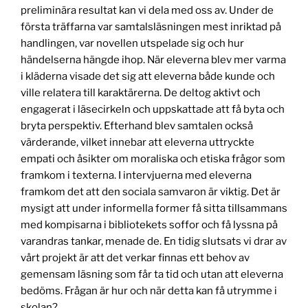
preliminära resultat kan vi dela med oss av. Under de
första träffarna var samtalsläsningen mest inriktad på
handlingen, var novellen utspelade sig och hur
händelserna hängde ihop. När eleverna blev mer varma
i kläderna visade det sig att eleverna både kunde och
ville relatera till karaktärerna. De deltog aktivt och
engagerat i läsecirkeln och uppskattade att få byta och
bryta perspektiv. Efterhand blev samtalen också
värderande, vilket innebar att eleverna uttryckte
empati och åsikter om moraliska och etiska frågor som
framkom i texterna. I intervjuerna med eleverna
framkom det att den sociala samvaron är viktig. Det är
mysigt att under informella former få sitta tillsammans
med kompisarna i bibliotekets soffor och få lyssna på
varandras tankar, menade de. En tidig slutsats vi drar av
vårt projekt är att det verkar finnas ett behov av
gemensam läsning som får ta tid och utan att eleverna
bedöms. Frågan är hur och när detta kan få utrymme i
skolan?