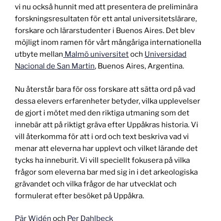
vi nu också hunnit med att presentera de preliminära
forskningsresultaten för ett antal universitetslärare,
forskare och lärarstudenter i Buenos Aires. Det blev
möjligt inom ramen för vårt mångåriga internationella
utbyte mellan
Malmö universitet
och
Universidad
Nacional de San Martin
, Buenos Aires, Argentina.
Nu återstår bara för oss forskare att sätta ord på vad
dessa elevers erfarenheter betyder, vilka upplevelser
de gjort i mötet med den riktiga utmaning som det
innebär att på riktigt gräva efter Uppåkras historia. Vi
vill återkomma för att i ord och text beskriva vad vi
menar att eleverna har upplevt och vilket lärande det
tycks ha inneburit. Vi vill speciellt fokusera på vilka
frågor som eleverna bar med sig in i det arkeologiska
grävandet och vilka frågor de har utvecklat och
formulerat efter besöket på Uppåkra.
Pär Widén
och
Per Dahlbeck