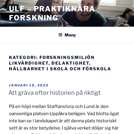
Hoppa
ULF – PRAKTIKNÄRA
till
FORSKNING
innehåll
Meny
KATEGORI:
FORSKNINGSMILJÖN
LIKVÄRDIGHET, DELAKTIGHET,
HÅLLBARHET I SKOLA OCH FÖRSKOLA
PUBLICERAT
JANUARI 19, 2023
Att gräva efter historien på riktigt
På en höjd mellan Staffanstorp och Lund är den
oansenliga platsen Uppåkra belägen. Vad blotta ögat
inte kan se i landskapet är att denna plats historiskt
sett är av stor betydelse. I själva verket döljer sig här