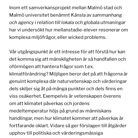
Inom ett samverkansprojekt mellan Malmö stad och
Malmö universitet benämnt
Känsla av sammanhang
och agency i relation till lokala och globala utmaningar
har vi undersökt hur mellanstadie-elever resonerar om
komplexa miljöfrågor, eller wicked problems.
Vår utgångspunkt är ett intresse för att förstå hur kan
det komma sig att mänskligheten är så handfallen och
oförmögen att hantera frågor som t.ex.
klimatförändring? Möjligen beror det på att frågorna är
genuint komplexa där naturvetenskap och värderingar
dels skiljer sig åt på många punkter och dels finns en
viss osäkerhet. Exempelvis är vetenskapen överens
om att klimatet påverkas och jordens
medeltemperatur höjs på grund av människans
handlingar, men
hur
klimatet kommer att påverkas är
fortfarande oklart. Vidare så ger förslagen till åtgärder
upphov till politiska och värderingsmässiga