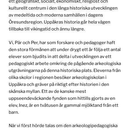
ett geografiskt, socialt, ekonomiskt, religiöst och
kulturellt centrum i den långa historiska utvecklingen
av medeltida och moderna samhällen i dagens
Öresundsregion. Uppåkras historia går hela vägen
tillbaka till vikingatid och ännu längre.
Vi, Pär och Per, har som forskare och pedagoger haft
den stora förmånen att under drygt ett år följa ett antal
elever som bjudits in att delta i utvecklingen av ett
pedagogiskt arbete omkring de pågående arkeologiska
utgrävningarna på denna historiska plats. Eleverna från
olika skolor i regionen besöker arkeologiskolan i
Uppåkra och gräver på riktigt efter historien i den
skånska myllan. Ett av de kanske mest
uppseendeväckande fynden som hittills gjorts av en
elev, Inez, är en tvåtusen år gammal mjölktand från ett
barn.
När vi först hörde talas om den arkeologipedagogiska