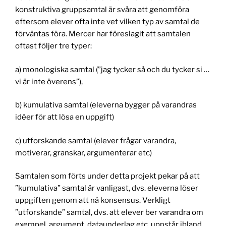
konstruktiva gruppsamtal är svåra att genomföra
eftersom elever ofta inte vet vilken typ av samtal de
förväntas föra. Mercer har föreslagit att samtalen
oftast följer tre typer:
a) monologiska samtal (”jag tycker så och du tycker si …
vi är inte överens”),
b) kumulativa samtal (eleverna bygger på varandras
idéer för att lösa en uppgift)
c) utforskande samtal (elever frågar varandra,
motiverar, granskar, argumenterar etc)
Samtalen som förts under detta projekt pekar på att
”kumulativa” samtal är vanligast, dvs. eleverna löser
uppgiften genom att nå konsensus. Verkligt
”utforskande” samtal, dvs. att elever ber varandra om
exempel, argument, dataunderlag etc. uppstår ibland.