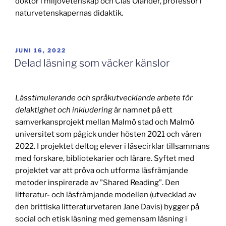
doktor i miljövetenskap och Clas Olander, professor i
naturvetenskapernas didaktik.
PUBLICERAT
JUNI 16, 2022
Delad läsning som väcker känslor
Lässtimulerande och språkutvecklande arbete för
delaktighet och inkludering
är namnet på ett
samverkansprojekt mellan Malmö stad och Malmö
universitet som pågick under hösten 2021 och våren
2022. I projektet deltog elever i läsecirklar tillsammans
med forskare, bibliotekarier och lärare. Syftet med
projektet var att pröva och utforma läsfrämjande
metoder inspirerade av ”Shared Reading”. Den
litteratur- och läsfrämjande modellen (utvecklad av
den brittiska litteraturvetaren Jane Davis) bygger på
social och etisk läsning med gemensam läsning i