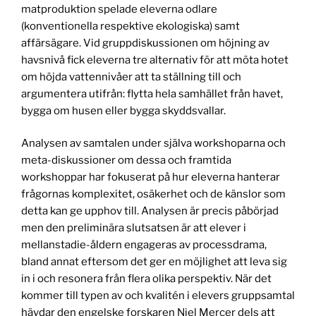
matproduktion spelade eleverna odlare
(konventionella respektive ekologiska) samt
affärsägare. Vid gruppdiskussionen om höjning av
havsnivå fick eleverna tre alternativ för att möta hotet
om höjda vattennivåer att ta ställning till och
argumentera utifrån: flytta hela samhället från havet,
bygga om husen eller bygga skyddsvallar.
Analysen av samtalen under själva workshoparna och
meta-diskussioner om dessa och framtida
workshoppar har fokuserat på hur eleverna hanterar
frågornas komplexitet, osäkerhet och de känslor som
detta kan ge upphov till. Analysen är precis påbörjad
men den preliminära slutsatsen är att elever i
mellanstadie-åldern engageras av processdrama,
bland annat eftersom det ger en möjlighet att leva sig
in i och resonera från flera olika perspektiv. När det
kommer till typen av och kvalitén i elevers gruppsamtal
hävdar den engelske forskaren Niel Mercer dels att