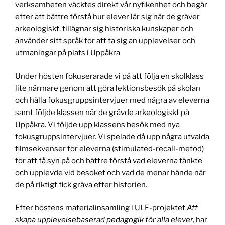
verksamheten väcktes direkt vår nyfikenhet och begär
efter att bättre förstå hur elever lär sig när de gräver
arkeologiskt, tillägnar sig historiska kunskaper och
använder sitt språk för att ta sig an upplevelser och
utmaningar på plats i Uppåkra
Under hösten fokuserarade vi på att följa en skolklass
lite närmare genom att göra lektionsbesök på skolan
och hålla fokusgruppsintervjuer med några av eleverna
samt följde klassen när de grävde arkeologiskt på
Uppåkra. Vi följde upp klassens besök med nya
fokusgruppsintervjuer. Vi spelade då upp några utvalda
filmsekvenser för eleverna (stimulated-recall-metod)
för att få syn på och bättre förstå vad eleverna tänkte
och upplevde vid besöket och vad de menar hände när
de på riktigt fick gräva efter historien.
Efter höstens materialinsamling i ULF-projektet
Att
skapa upplevelsebaserad pedagogik för alla elever,
har