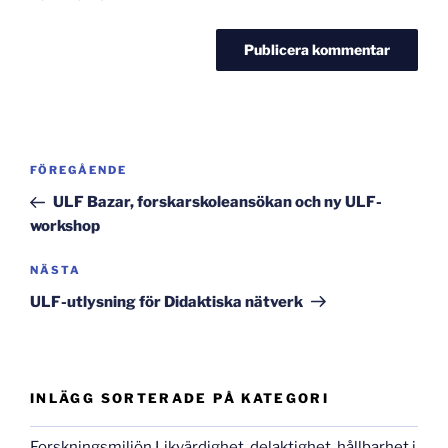
Inläggsnavigering
Föregående
FÖREGÅENDE
inlägg
ULF Bazar, forskarskoleansökan och ny ULF-
workshop
Nästa
NÄSTA
inlägg
ULF-utlysning för Didaktiska nätverk
INLÄGG SORTERADE PÅ KATEGORI
Forskningsmiljön Likvärdighet, delaktighet, hållbarhet i