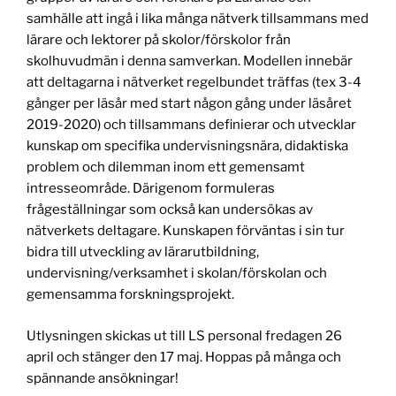
samhälle att ingå i lika många nätverk tillsammans med
lärare och lektorer på skolor/förskolor från
skolhuvudmän i denna samverkan. Modellen innebär
att deltagarna i nätverket regelbundet träffas (tex 3-4
gånger per läsår med start någon gång under läsåret
2019-2020) och tillsammans definierar och utvecklar
kunskap om specifika undervisningsnära, didaktiska
problem och dilemman inom ett gemensamt
intresseområde. Därigenom formuleras
frågeställningar som också kan undersökas av
nätverkets deltagare. Kunskapen förväntas i sin tur
bidra till utveckling av lärarutbildning,
undervisning/verksamhet i skolan/förskolan och
gemensamma forskningsprojekt.
Utlysningen skickas ut till LS personal fredagen 26
april och stänger den 17 maj. Hoppas på många och
spännande ansökningar!