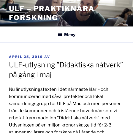
Hoppa
ULF – PRAKTIKNÄRA
till
FORSKNING
innehåll
Meny
PUBLICERAT
APRIL 25, 2019
AV
ULF-utlysning ”Didaktiska nätverk”
på gång i maj
Nu är utlysningstexten i det närmaste klar – och
kommunicerad med såväl prefekter och lokal
samordningsgrupp för ULF på Mau och med personer
från de kommuner och fristående huvudmän som vi
arbetat fram modellen ”Didaktiska nätverk” med.
Utlysningen på en miljon kronor ska ge tid för 2-3
grupper av lärare och forskare på Lärande och