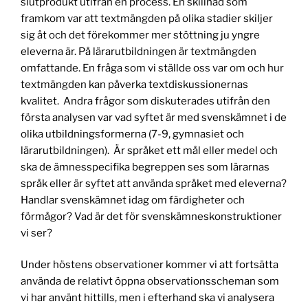
slutprodukt utifrån en process. En skillnad som
framkom var att textmängden på olika stadier skiljer
sig åt och det förekommer mer stöttning ju yngre
eleverna är. På lärarutbildningen är textmängden
omfattande. En fråga som vi ställde oss var om och hur
textmängden kan påverka textdiskussionernas
kvalitet. Andra frågor som diskuterades utifrån den
första analysen var vad syftet är med svenskämnet i de
olika utbildningsformerna (7-9, gymnasiet och
lärarutbildningen). Är språket ett mål eller medel och
ska de ämnesspecifika begreppen ses som lärarnas
språk eller är syftet att använda språket med eleverna?
Handlar svenskämnet idag om färdigheter och
förmågor? Vad är det för svenskämneskonstruktioner
vi ser?
Under höstens observationer kommer vi att fortsätta
använda de relativt öppna observationsscheman som
vi har använt hittills, men i efterhand ska vi analysera