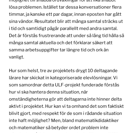
lösa problemen. Istället tar dessa konversationer flera
timmar, ja kanske ett par dagar, innan eposten har gått
sina vändor. Resultatet blir att många samtal sträcks ut
i tid och samtidigt pågår parallellt med andra samtal.
Det är förstås frustrerande att under så lång tid hålla så
många samtal aktuella och det förklarar säkert att
samma arbetsuppgifter tar längre tid och ork än
vanligt.
Hur som helst, tre av projektets drygt 10 deltagande
lärare har skickat in kategoriserade elevlösningar. Vi
som samordnar detta ULF-projekt funderade förstås
hur vi ska hantera denna situation, när
omständigheterna gör att deltagarna inte hinner delta
aktivt i projektet. Hur kan vi ta omhand det som faktiskt
blivit gjort, med respekt för de som i rådande situation
inte haft möjlighet? Men, bland matematikdidaktiker
och matematiker så betyder ordet
problem
inte