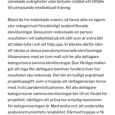
oönskade svårigheter
utan betyder istället
ett tillfälle
till utmanande intellektuell träning
.
Bland de tre inskickade svaren, så fanns dels en lagom
stor mängd med föredömligt avidentifierade
elevlösningar. Dessutom redovisade en person
resultaten i ett kalkylblad på ett sätt som är extra lätt
att både fylla i och att följa upp. Vi kläckte därför idén
att skicka ut dessa pseudonymiserade elevlösningar
tillsammans med en tom mall och be alla deltagare
kategorisera samma elevlösningar. Den färdiga mallen
gör att inga fler deltagare behöver fundera över hur
resultatet ska redovisas. Det blir en tydligt avgränsad
projektuppgift, som vi hoppas att deltagarna kan hinna
med, trots pandemisituationen. Att alla deltagare
kategoriserar samma elevlösningar blir till en fördel för
projektet, nämligen att pröva hur entydig taxonomin
för kategoriseringen är. Med andra ord, att undersöka
analysinstrumentets reliabilitet. Därmed hoppas vi få