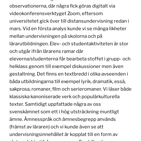
observationerna, där några fick göras digitalt via
videokonferensverktyget Zoom, eftersom
universitetet gick över till distansundervisning redan i
mars. Vid en första analys kunde vi se många likheter
mellan undervisningen på skolorna och på
lärarutbildningen. Elev- och studentaktiviteten är stor
och utgår ifrån lärarens ramar där
eleverna/studenterna får bearbeta stoffet i grupp- och
helklass genom till exempel diskussioner men även
gestaltning. Det finns en textbredd i olika avseenden i
båda utbildningarna till exempel lyrik, dramatik, essä,
sakprosa, romaner, film och serieromaner. Vi läser både
klassiska kanoniserade verk och populärkulturella
texter. Samtidigt uppfattade några av oss
svenskämnet som ett i hög utsträckning muntligt
ämne. Ämnesspråk och ämnesbegrepp används
(främst av läraren) och vi kunde även se att
undervisningsinnehållet är kopplat till en form av