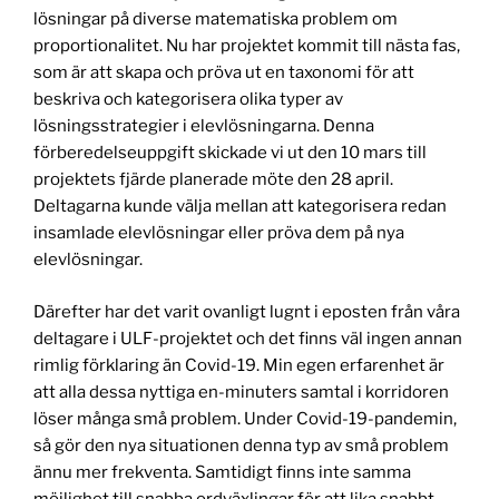
lösningar på diverse matematiska problem om
proportionalitet. Nu har projektet kommit till nästa fas,
som är att skapa och pröva ut en taxonomi för att
beskriva och kategorisera olika typer av
lösningsstrategier i elevlösningarna. Denna
förberedelseuppgift skickade vi ut den 10 mars till
projektets fjärde planerade möte den 28 april.
Deltagarna kunde välja mellan att kategorisera redan
insamlade elevlösningar eller pröva dem på nya
elevlösningar.
Därefter har det varit ovanligt lugnt i eposten från våra
deltagare i ULF-projektet och det finns väl ingen annan
rimlig förklaring än Covid-19. Min egen erfarenhet är
att alla dessa nyttiga en-minuters samtal i korridoren
löser många små problem. Under Covid-19-pandemin,
så gör den nya situationen denna typ av små problem
ännu mer frekventa. Samtidigt finns inte samma
möjlighet till snabba ordväxlingar för att lika snabbt