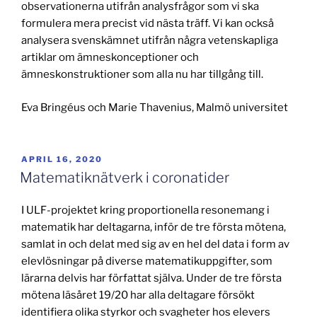
observationerna utifrån analysfrågor som vi ska
formulera mera precist vid nästa träff. Vi kan också
analysera svenskämnet utifrån några vetenskapliga
artiklar om ämneskonceptioner och
ämneskonstruktioner som alla nu har tillgång till.
Eva Bringéus och Marie Thavenius, Malmö universitet
PUBLICERAT
APRIL 16, 2020
Matematiknätverk i coronatider
I ULF-projektet kring proportionella resonemang i
matematik har deltagarna, inför de tre första mötena,
samlat in och delat med sig av en hel del data i form av
elevlösningar på diverse matematikuppgifter, som
lärarna delvis har författat själva. Under de tre första
mötena läsåret 19/20 har alla deltagare försökt
identifiera olika styrkor och svagheter hos elevers